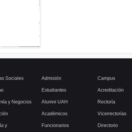
as Sociales
Admisión
Campus
ho
Estudiantes
Acreditación
mía y Negocios
Alumni UAH
Rectoría
ción
Académicos
Vicerrectorías
ía y
Funcionarios
Directorio