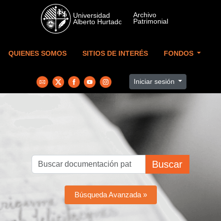
Skip to main content
QUIENES SOMOS
SITIOS DE INTERÉS
FONDOS
Iniciar sesión
Buscar
Búsqueda Avanzada »