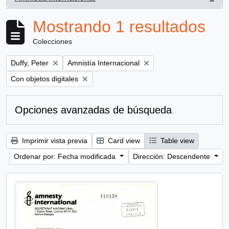
, 1 resultados
Mostrando 1 resultados
Colecciones
Remove filter:
Remove filter:
Duffy, Peter
Amnistía Internacional
Remove filter:
Con objetos digitales
Opciones avanzadas de búsqueda
Imprimir vista previa
Card view
Table view
Ordenar por: Fecha modificada
Dirección: Descendente