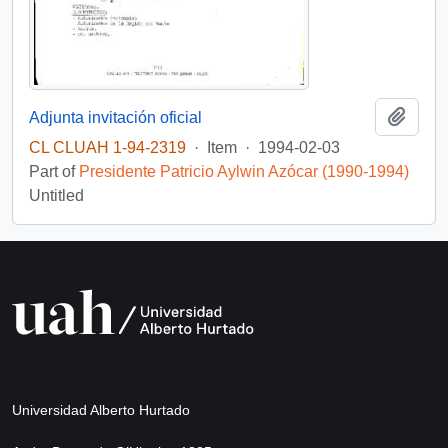
Add t
Adjunta invitación oficial
CL CLUAH 1-94-2319
·
Item
·
1994-02-03
Part of
Presidente Patricio Aylwin Azócar (1990-1994)
Untitled
Universidad Alberto Hurtado