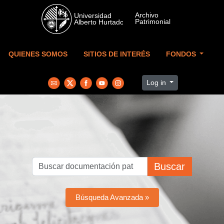
Skip to main content
QUIENES SOMOS
SITIOS DE INTERÉS
FONDOS
Log in
Buscar
Búsqueda Avanzada »