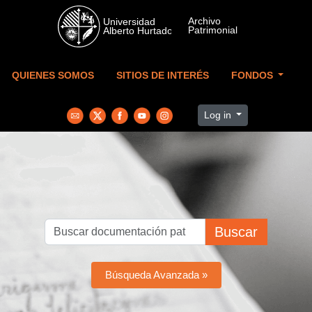
Skip to main content
QUIENES SOMOS
SITIOS DE INTERÉS
FONDOS
Log in
Buscar
Búsqueda Avanzada »