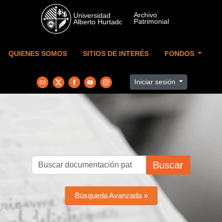
Skip to main content
QUIENES SOMOS
SITIOS DE INTERÉS
FONDOS
Iniciar sesión
Buscar
Búsqueda Avanzada »