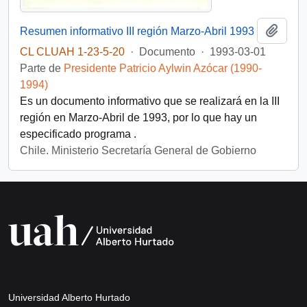
Añadi
Resumen informativo III región Marzo-Abril 1993
CL CLUAH 1-23-5-20
·
Documento
·
1993-03-01
Parte de
Presidente Patricio Aylwin Azócar (1990-
1994)
Es un documento informativo que se realizará en la III
región en Marzo-Abril de 1993, por lo que hay un
especificado programa .
Chile. Ministerio Secretaría General de Gobierno
Universidad Alberto Hurtado