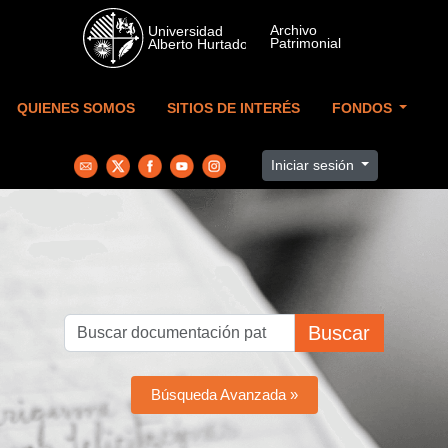
Skip to main content
QUIENES SOMOS
SITIOS DE INTERÉS
FONDOS
Iniciar sesión
Buscar
Búsqueda Avanzada »