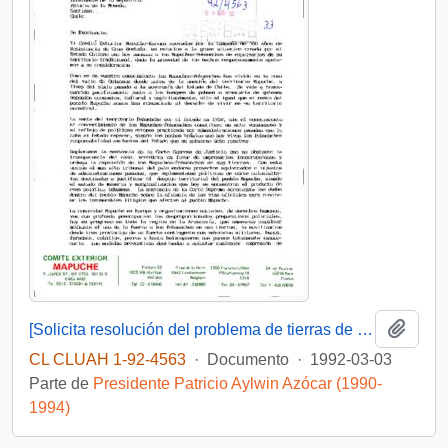
Añadi
[Solicita resolución del problema de tierras de la comunidad mapuche-pewenche del Valle de Quinquén]
CL CLUAH 1-92-4563
·
Documento
·
1992-03-03
Parte de
Presidente Patricio Aylwin Azócar (1990-
1994)