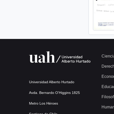
Cienci
Derec
Econo
Universidad Alberto Hurtado
Educa
Avda. Bernardo O’Higgins 1825
Filosof
Metro Los Héroes
Human
Santiago de Chile