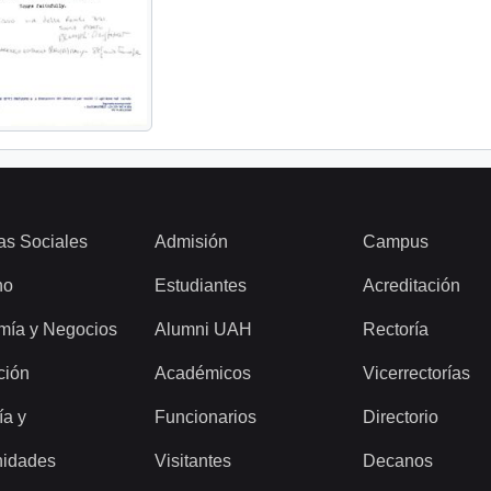
as Sociales
Admisión
Campus
ho
Estudiantes
Acreditación
mía y Negocios
Alumni UAH
Rectoría
ción
Académicos
Vicerrectorías
ía y
Funcionarios
Directorio
idades
Visitantes
Decanos