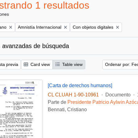
trando 1 resultados
iones
Remove filter:
Remove filter:
iano
Amnistía Internacional
Con objetos digitales
 avanzadas de búsqueda
sta previa
Card view
Table view
Ordenar por: Fe
[Carta de derechos humanos]
CL CLUAH 1-90-10961
·
Documento
·
Parte de
Presidente Patricio Aylwin Azóc
Bennati, Cristiano