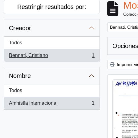
Mos
Restringir resultados por:
Colecc
Remove filter:
Creador
Bennati, Crist
Todos
Opciones
Bennati, Cristiano
1
, 1 resultados
Imprimir vi
Nombre
Todos
Amnistía Internacional
1
, 1 resultados