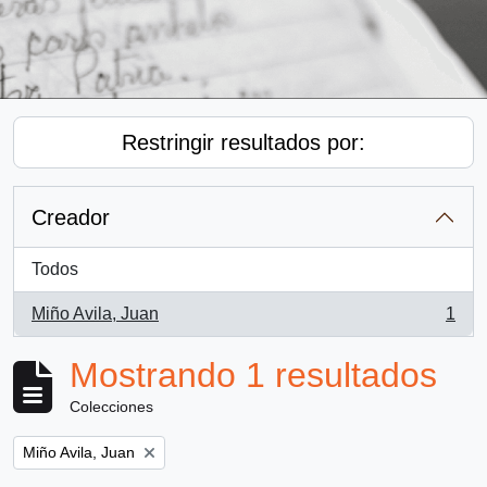
Restringir resultados por:
Creador
Todos
Miño Avila, Juan
1
, 1 resultados
Mostrando 1 resultados
Colecciones
Remove filter:
Miño Avila, Juan