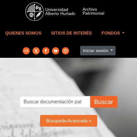
Skip to main content
QUIENES SOMOS
SITIOS DE INTERÉS
FONDOS
Iniciar sesión
Buscar
Búsqueda Avanzada »