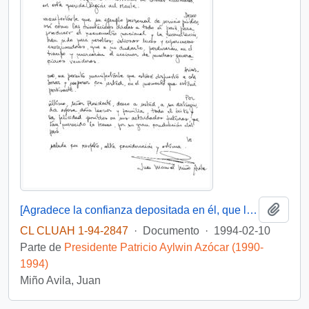
Añadi
[Agradece la confianza depositada en él, que le posibilito servir en su gobierno]
CL CLUAH 1-94-2847
·
Documento
·
1994-02-10
Parte de
Presidente Patricio Aylwin Azócar (1990-
1994)
Miño Avila, Juan