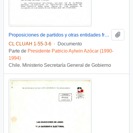
Añadi
Proposiciones de partidos y otras entidades frente al tema de la violencia, la delincuencia y el terrorismo
CL CLUAH 1-55-3-6
·
Documento
Parte de
Presidente Patricio Aylwin Azócar (1990-
1994)
Chile. Ministerio Secretaría General de Gobierno