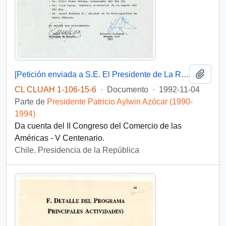
Añadi
[Petición enviada a S.E. El Presidente de La República, de las Comunidades Cauaicú y Malla Malla, del Alto Bio Bío, relacionado con el Remate del Fundo Queuco]
CL CLUAH 1-106-15-6
·
Documento
·
1992-11-04
Parte de
Presidente Patricio Aylwin Azócar (1990-
1994)
Da cuenta del II Congreso del Comercio de las
Américas - V Centenario.
Chile. Presidencia de la República