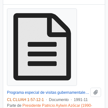
Añadi
Programa especial de visitas gubernamentales "El Gobierno Responde a la Gente"]
CL CLUAH 1-57-12-1
·
Documento
·
1991-11
Parte de
Presidente Patricio Aylwin Azócar (1990-