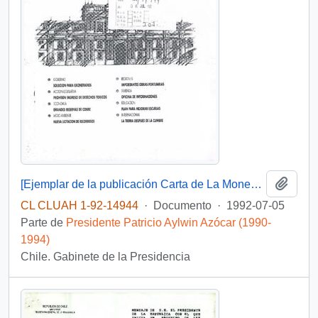
Añadi
[Ejemplar de la publicación Carta de La Moneda N°7]
CL CLUAH 1-92-14944
·
Documento
·
1992-07-05
Parte de
Presidente Patricio Aylwin Azócar (1990-
1994)
Chile. Gabinete de la Presidencia