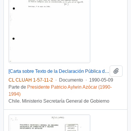
Añadi
[Carta sobre Texto de la Declaración Pública de Ministros de Hacienda y Secretario Gral de Gobierno]
CL CLUAH 1-57-11-2
·
Documento
·
1990-05-09
Parte de
Presidente Patricio Aylwin Azócar (1990-
1994)
Chile. Ministerio Secretaría General de Gobierno