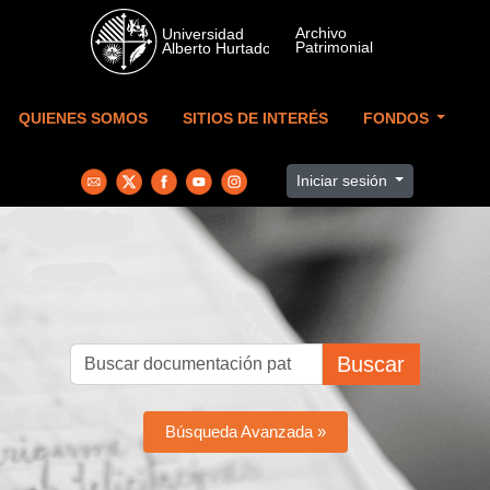
Skip to main content
QUIENES SOMOS
SITIOS DE INTERÉS
FONDOS
Iniciar sesión
Buscar
Búsqueda Avanzada »