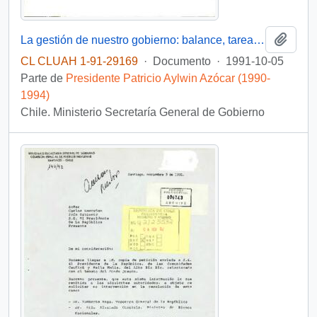
Añadi
La gestión de nuestro gobierno: balance, tareas y orientaciones (Aprobado por el Presidente de la República para ser distribuido a todos los Ministros y Subsecretarios)
CL CLUAH 1-91-29169
·
Documento
·
1991-10-05
Parte de
Presidente Patricio Aylwin Azócar (1990-
1994)
Chile. Ministerio Secretaría General de Gobierno