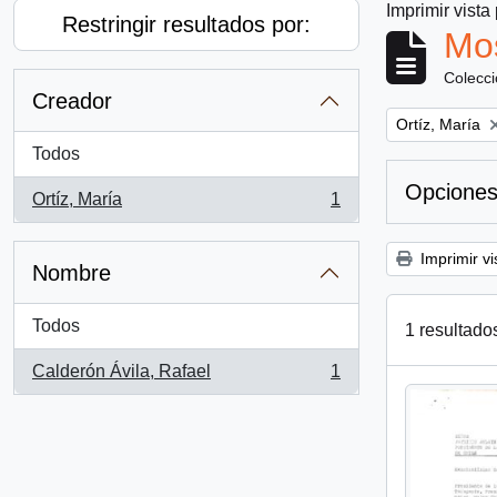
Imprimir vista
Restringir resultados por:
Mos
Colecc
Creador
Remove filter:
Ortíz, María
Todos
Opciones
Ortíz, María
1
, 1 resultados
Imprimir vi
Nombre
Todos
1 resultado
Calderón Ávila, Rafael
1
, 1 resultados