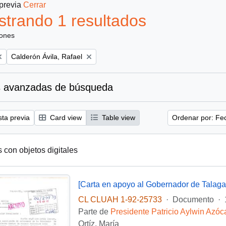
 previa
Cerrar
trando 1 resultados
iones
Remove filter:
Calderón Ávila, Rafael
 avanzadas de búsqueda
sta previa
Card view
Table view
Ordenar por: Fe
s con objetos digitales
[Carta en apoyo al Gobernador de Talaga
CL CLUAH 1-92-25733
·
Documento
·
Parte de
Presidente Patricio Aylwin Azóc
Ortíz, María