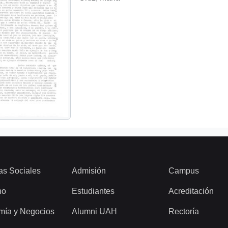
as Sociales
Admisión
Campus
ho
Estudiantes
Acreditación
mía y Negocios
Alumni UAH
Rectoría