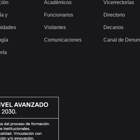
ción
Académicos
Vicerrectorías
ía y
Funcionarios
Directorio
idades
Visitantes
Decanos
ogía
Comunicaciones
Canal de Denun
ería