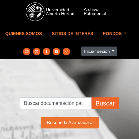
Skip to main content
QUIENES SOMOS
SITIOS DE INTERÉS
FONDOS
Iniciar sesión
Buscar
Búsqueda Avanzada »