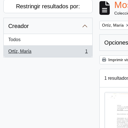
Mos
Restringir resultados por:
Colecc
Remove filter:
Creador
Ortíz, María
Todos
Opciones
Ortíz, María
1
, 1 resultados
Imprimir vi
1 resultado