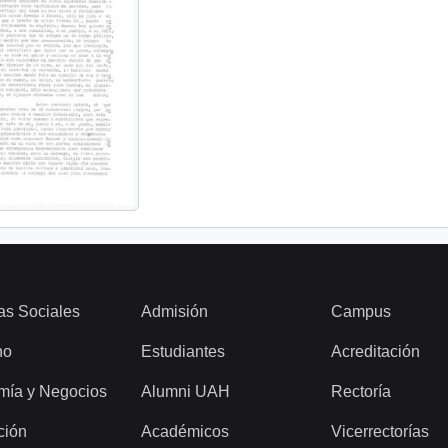
as Sociales
Admisión
Campus
ho
Estudiantes
Acreditación
mía y Negocios
Alumni UAH
Rectoría
ción
Académicos
Vicerrectorías