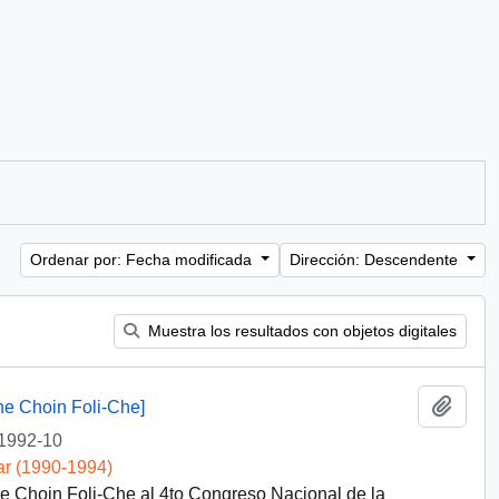
Ordenar por: Fecha modificada
Dirección: Descendente
Muestra los resultados con objetos digitales
Añadi
he Choin Foli-Che]
1992-10
ar (1990-1994)
e Choin Foli-Che al 4to Congreso Nacional de la