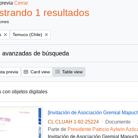
 previa
Cerrar
trando 1 resultados
iones
Remove filter:
s
Temuco (Chile)
 avanzadas de búsqueda
sta previa
Card view
Table view
s con objetos digitales
[Invitación de Asociación Gremial Mapuc
CL CLUAH 1-92-25224
·
Documento
·
Parte de
Presidente Patricio Aylwin Azóc
Invitación de Asociación Gremial Mapuch