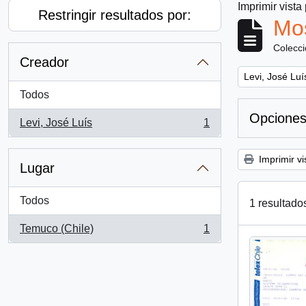
Imprimir vista
Restringir resultados por:
Mos
Colecc
Creador
Remove filter:
Levi, José Luí
Todos
Opciones
Levi, José Luís
1
, 1 resultados
Imprimir vi
Lugar
Todos
1 resultado
Temuco (Chile)
1
, 1 resultados