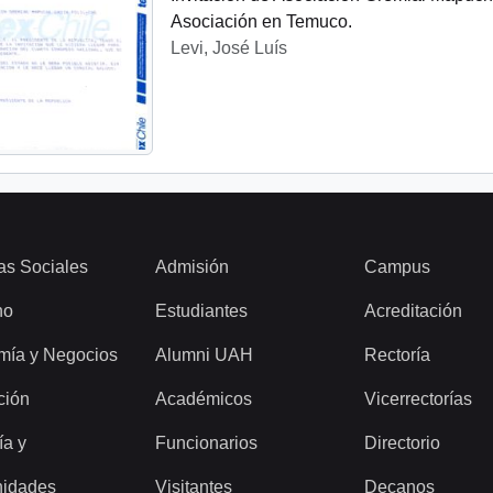
Asociación en Temuco.
Levi, José Luís
as Sociales
Admisión
Campus
ho
Estudiantes
Acreditación
mía y Negocios
Alumni UAH
Rectoría
ción
Académicos
Vicerrectorías
ía y
Funcionarios
Directorio
idades
Visitantes
Decanos