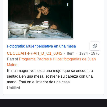
Add t
Fotografía: Mujer pensativa en una mesa
CL CLUAH 4-7-AH_D_C1_0045
·
Item
·
1974 - 1976
Part of
Programa Padres e Hijos: fotografías de Juan
Maino
En la imagen vemos a una mujer que se encuentra
sentada en una mesa, sostiene su cabeza con una
mano. Está en el interior de una casa.
Untitled