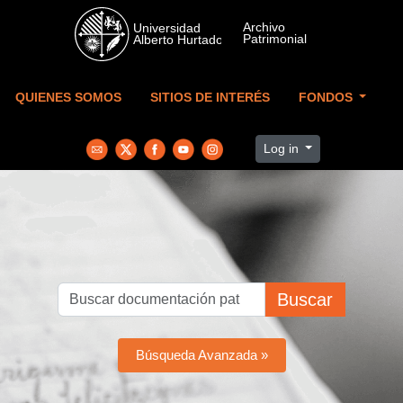
Skip to main content
QUIENES SOMOS
SITIOS DE INTERÉS
FONDOS
Log in
Buscar
Búsqueda Avanzada »