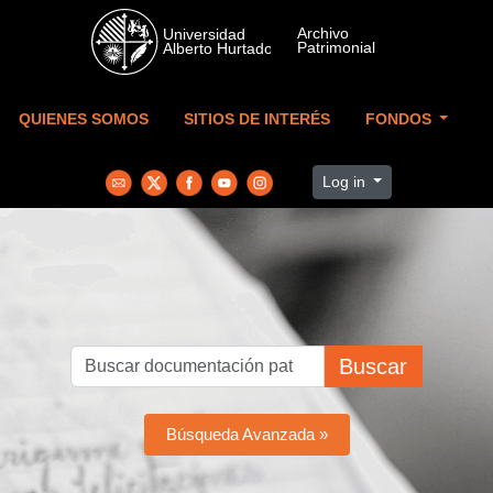
Skip to main content
QUIENES SOMOS
SITIOS DE INTERÉS
FONDOS
Log in
Buscar
Búsqueda Avanzada »