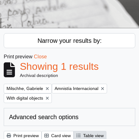
Narrow your results by:
Print preview
Close
Showing 1 results
Archival description
Remove filter:
Remove filter:
Milschhe, Gabriele
Amnistía Internacional
Remove filter:
With digital objects
Advanced search options
Print preview
Card view
Table view