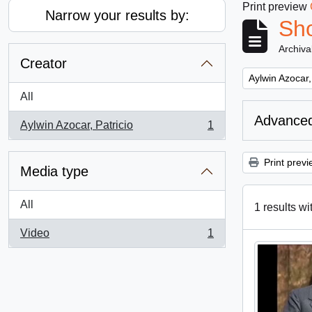
Print preview
Narrow your results by:
Sho
Archiva
Creator
Remove filter:
Aylwin Azocar,
All
Advanced
Aylwin Azocar, Patricio
1
, 1 results
Print previ
Media type
All
1 results wi
Video
1
, 1 results