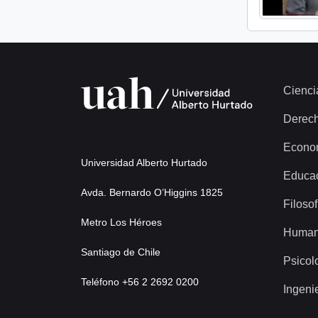
Cienci
Derec
Econo
Universidad Alberto Hurtado
Educa
Avda. Bernardo O’Higgins 1825
Filosof
Metro Los Héroes
Human
Santiago de Chile
Psicol
Teléfono +56 2 2692 0200
Ingeni