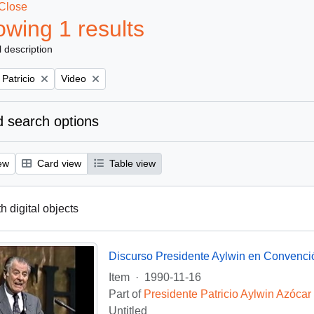
Close
wing 1 results
l description
Remove filter:
 Patricio
Video
 search options
ew
Card view
Table view
th digital objects
Discurso Presidente Aylwin en Convenci
Item
·
1990-11-16
Part of
Presidente Patricio Aylwin Azócar
Untitled