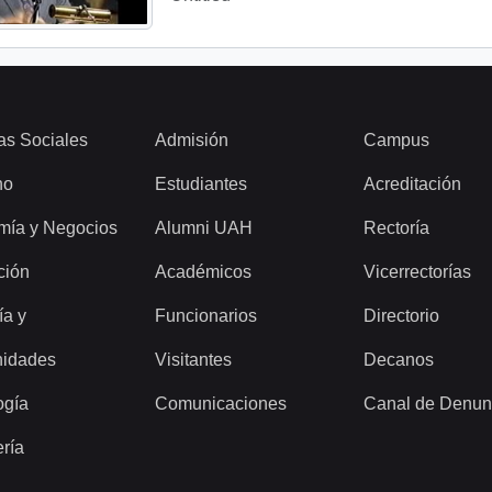
as Sociales
Admisión
Campus
ho
Estudiantes
Acreditación
mía y Negocios
Alumni UAH
Rectoría
ción
Académicos
Vicerrectorías
ía y
Funcionarios
Directorio
idades
Visitantes
Decanos
ogía
Comunicaciones
Canal de Denun
ería