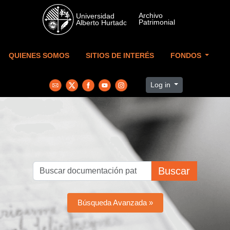
Skip to main content
QUIENES SOMOS
SITIOS DE INTERÉS
FONDOS
Log in
Buscar
Búsqueda Avanzada »