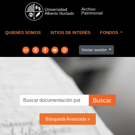
Skip to main content
QUIENES SOMOS
SITIOS DE INTERÉS
FONDOS
Iniciar sesión
Buscar
Búsqueda Avanzada »