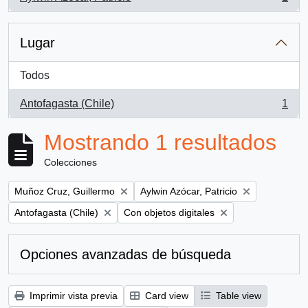
, 1 resultados
Lugar
Todos
Antofagasta (Chile)
1
, 1 resultados
Mostrando 1 resultados
Colecciones
Remove filter:
Remove filter:
Muñoz Cruz, Guillermo
Aylwin Azócar, Patricio
Remove filter:
Remove filter:
Antofagasta (Chile)
Con objetos digitales
Opciones avanzadas de búsqueda
Imprimir vista previa
Card view
Table view