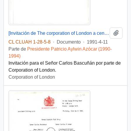
Añadi
[Invitación de The corporation of London a cena en honor del Presidente de la Republica].
CL CLUAH 1-28-5-8
·
Documento
·
1991-4-11
Parte de
Presidente Patricio Aylwin Azócar (1990-
1994)
Invitación para el Señor Carlos Bascuñán por parte de
Corporation of London.
Corporation of London