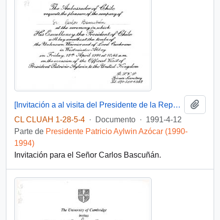
Añadi
[Invitación a al visita del Presidente de la República a la tumba del Guerrero desconocido en Reino Unido].
CL CLUAH 1-28-5-4
·
Documento
·
1991-4-12
Parte de
Presidente Patricio Aylwin Azócar (1990-
1994)
Invitación para el Señor Carlos Bascuñán.