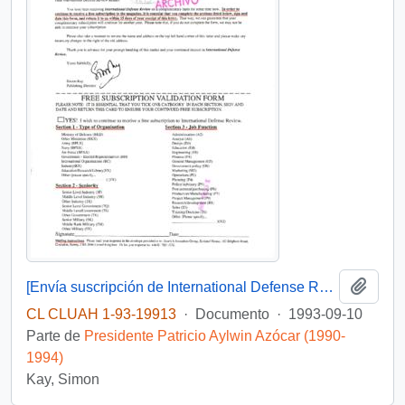
Añadi
[Envía suscripción de International Defense Review]
CL CLUAH 1-93-19913
·
Documento
·
1993-09-10
Parte de
Presidente Patricio Aylwin Azócar (1990-
1994)
Kay, Simon