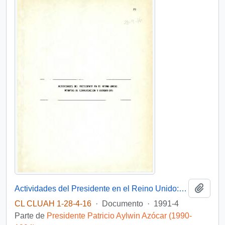
Añadi
Actividades del Presidente en el Reino Unido: minutas de conversación y biografías.
CL CLUAH 1-28-4-16
·
Documento
·
1991-4
Parte de
Presidente Patricio Aylwin Azócar (1990-