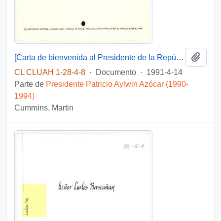
Añadi
[Carta de bienvenida al Presidente de la República al Castillo de Amberley].
CL CLUAH 1-28-4-8
·
Documento
·
1991-4-14
Parte de
Presidente Patricio Aylwin Azócar (1990-
1994)
Cummins, Martin