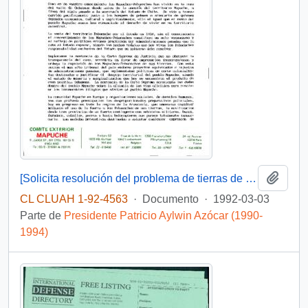
Añadi
[Solicita resolución del problema de tierras de la comunidad mapuche-pewenche del Valle de Quinquén]
CL CLUAH 1-92-4563
·
Documento
·
1992-03-03
Parte de
Presidente Patricio Aylwin Azócar (1990-
1994)