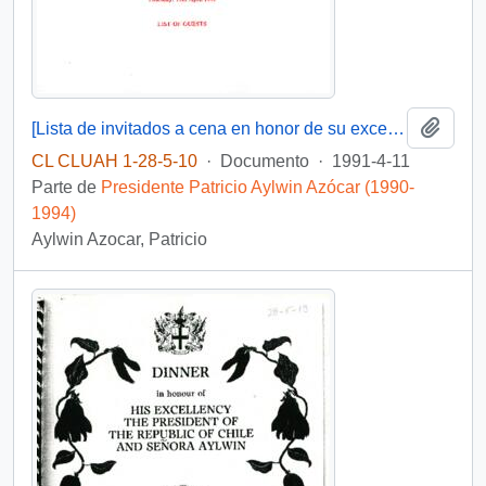
Añadi
[Lista de invitados a cena en honor de su excelencia el Presidente de la República y Señora Aylwin].
CL CLUAH 1-28-5-10
·
Documento
·
1991-4-11
Parte de
Presidente Patricio Aylwin Azócar (1990-
1994)
Aylwin Azocar, Patricio