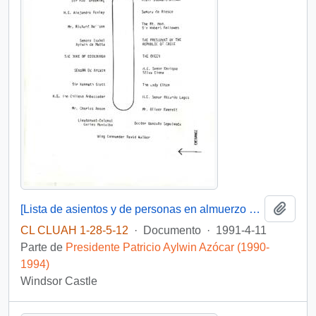
Añadi
[Lista de asientos y de personas en almuerzo en Windsor Castle].
CL CLUAH 1-28-5-12
·
Documento
·
1991-4-11
Parte de
Presidente Patricio Aylwin Azócar (1990-
1994)
Windsor Castle