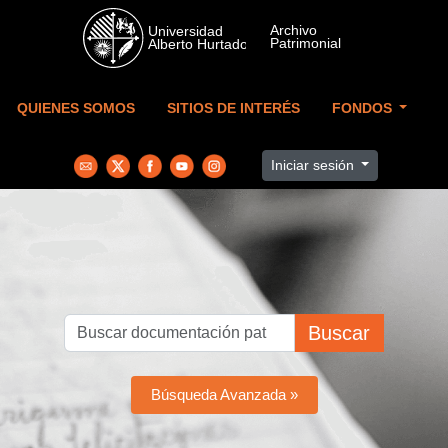
Skip to main content
QUIENES SOMOS
SITIOS DE INTERÉS
FONDOS
Iniciar sesión
Buscar
Búsqueda Avanzada »