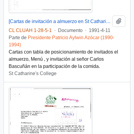
Añadi
[Cartas de invitación a almuerzo en St Catharine's College, Cambridge].
CL CLUAH 1-28-5-1
·
Documento
·
1991-4-11
Parte de
Presidente Patricio Aylwin Azócar (1990-
1994)
Cartas con tabla de posicionamiento de invitados el
almuerzo, Menú , y invitación al señor Carlos
Bascuñán en la participación de la comida.
St Catharine's College