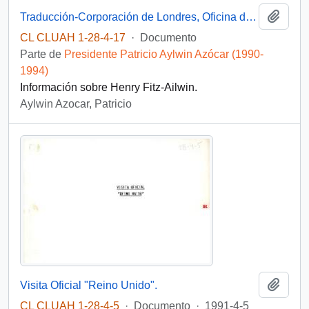
Añadi
Traducción-Corporación de Londres, Oficina de Archivos, Notas bibliográficas.-Henry Fitz-Ailwin.
CL CLUAH 1-28-4-17
·
Documento
Parte de
Presidente Patricio Aylwin Azócar (1990-
1994)
Información sobre Henry Fitz-Ailwin.
Aylwin Azocar, Patricio
Añadi
Visita Oficial "Reino Unido".
CL CLUAH 1-28-4-5
·
Documento
·
1991-4-5