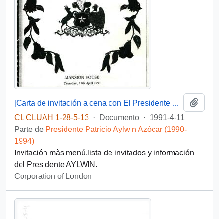
Añadi
[Carta de invitación a cena con El Presidente Aylwin y su Señora en el Corporation of London].
CL CLUAH 1-28-5-13
·
Documento
·
1991-4-11
Parte de
Presidente Patricio Aylwin Azócar (1990-
1994)
Invitación màs menú,lista de invitados y información
del Presidente AYLWIN.
Corporation of London