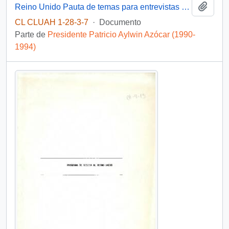
Añadi
Reino Unido Pauta de temas para entrevistas de S.E el Presidente de la República
CL CLUAH 1-28-3-7
·
Documento
Parte de
Presidente Patricio Aylwin Azócar (1990-
1994)