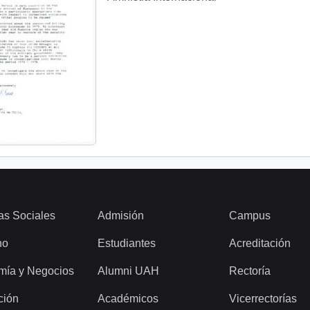
as Sociales
Admisión
Campus
ho
Estudiantes
Acreditación
mía y Negocios
Alumni UAH
Rectoría
ción
Académicos
Vicerrectorías