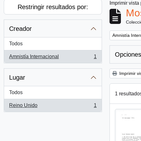
Imprimir vista
Restringir resultados por:
Mos
Colecc
Creador
Remove filter:
Amnistía Inter
Todos
Opciones
Amnistía Internacional
1
, 1 resultados
Imprimir vi
Lugar
Todos
1 resultado
Reino Unido
1
, 1 resultados