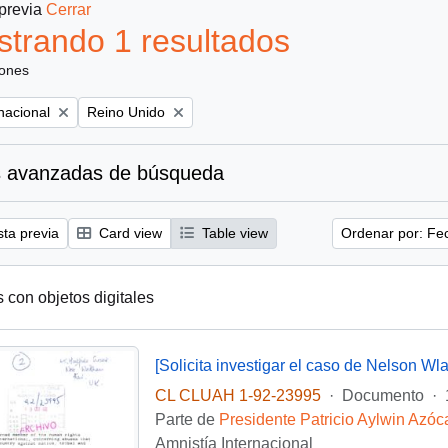
 previa
Cerrar
trando 1 resultados
iones
Remove filter:
nacional
Reino Unido
 avanzadas de búsqueda
sta previa
Card view
Table view
Ordenar por: Fe
s con objetos digitales
[Solicita investigar el caso de Nelson Wla
CL CLUAH 1-92-23995
·
Documento
·
Parte de
Presidente Patricio Aylwin Azóc
Amnistía Internacional