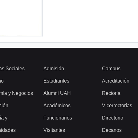
as Sociales
Admisión
Campus
ho
Estudiantes
Acreditación
mía y Negocios
Alumni UAH
Rectoría
ción
Académicos
Vicerrectorías
ía y
Funcionarios
Directorio
idades
Visitantes
Decanos