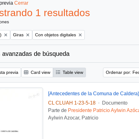
 previa
Cerrar
trando 1 resultados
iones
Remove filter:
Remove filter:
)
Giras
Con objetos digitales
 avanzadas de búsqueda
sta previa
Card view
Table view
Ordenar por: Fe
[Antecedentes de la Comuna de Caldera
CL CLUAH 1-23-5-18
·
Documento
Parte de
Presidente Patricio Aylwin Azóc
Aylwin Azocar, Patricio