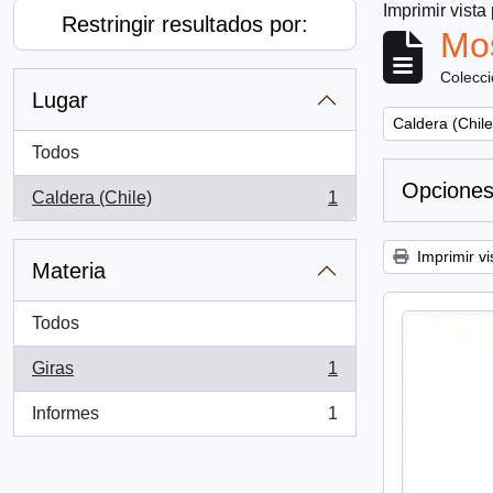
Imprimir vista
Restringir resultados por:
Mos
Colecc
Lugar
Remove filter:
Caldera (Chile
Todos
Opciones
Caldera (Chile)
1
, 1 resultados
Imprimir vi
Materia
Todos
Giras
1
, 1 resultados
Informes
1
, 1 resultados