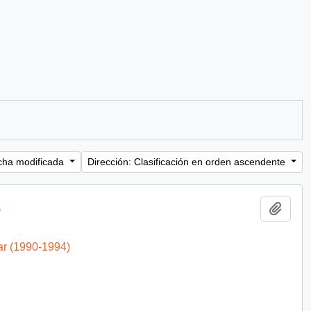
cha modificada
Dirección: Clasificación en orden ascendente
Añadi
)
ar (1990-1994)