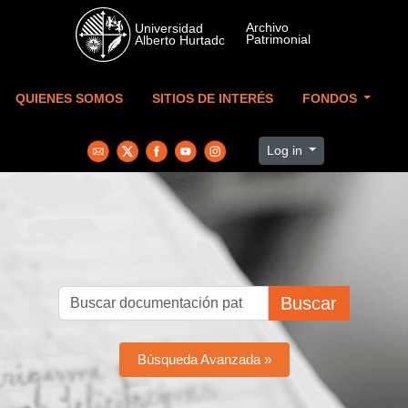
Skip to main content
QUIENES SOMOS
SITIOS DE INTERÉS
FONDOS
Log in
Buscar
Búsqueda Avanzada »