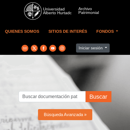
Skip to main content
QUIENES SOMOS
SITIOS DE INTERÉS
FONDOS
Iniciar sesión
Buscar
Búsqueda Avanzada »