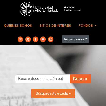
Skip to main content
QUIENES SOMOS
SITIOS DE INTERÉS
FONDOS
Iniciar sesión
Buscar
Búsqueda Avanzada »