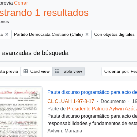
 previa
Cerrar
trando 1 resultados
iones
Remove filter:
Remove filter:
na
Partido Demócrata Cristiano (Chile)
Con objetos digitales
 avanzadas de búsqueda
sta previa
Card view
Table view
Ordenar por: Fe
Pauta discurso programático para acto de
CL CLUAH 1-97-8-17
·
Documento
·
19
Parte de
Presidente Patricio Aylwin Azóc
Pauta discurso programático para acto de
responsabilidades y fundamentos de esta 
Aylwin, Mariana