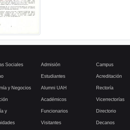
as Sociales
Admisión
Campus
ho
Estudiantes
Acreditación
mía y Negocios
Alumni UAH
Rectoría
ción
Académicos
Vicerrectorías
ía y
Funcionarios
Directorio
idades
Visitantes
Decanos