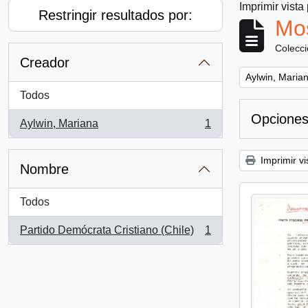
Imprimir vista
Restringir resultados por:
Mos
Colecc
Creador
Remove filter:
Aylwin, Maria
Todos
Opciones
Aylwin, Mariana
1
, 1 resultados
Imprimir vi
Nombre
Todos
Partido Demócrata Cristiano (Chile)
1
, 1 resultados