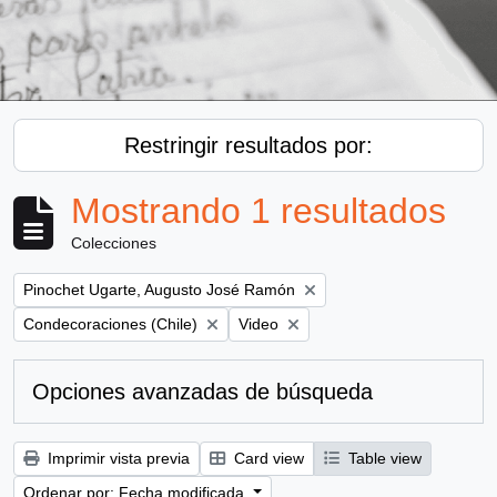
Restringir resultados por:
Mostrando 1 resultados
Colecciones
Remove filter:
Pinochet Ugarte, Augusto José Ramón
Remove filter:
Remove filter:
Condecoraciones (Chile)
Video
Opciones avanzadas de búsqueda
Imprimir vista previa
Card view
Table view
Ordenar por: Fecha modificada