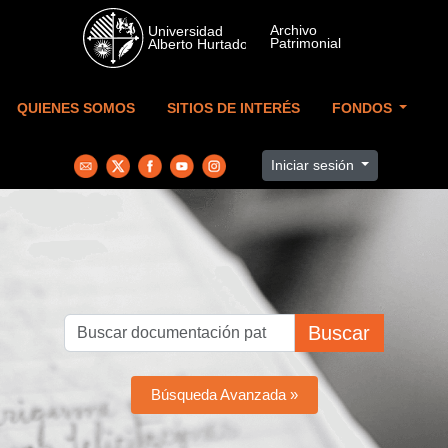
Skip to main content
QUIENES SOMOS
SITIOS DE INTERÉS
FONDOS
Iniciar sesión
Buscar
Búsqueda Avanzada »