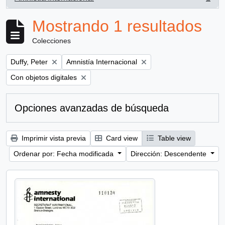
, 1 resultados
Mostrando 1 resultados
Colecciones
Remove filter:
Remove filter:
Duffy, Peter
Amnistía Internacional
Remove filter:
Con objetos digitales
Opciones avanzadas de búsqueda
Imprimir vista previa
Card view
Table view
Ordenar por: Fecha modificada
Dirección: Descendente