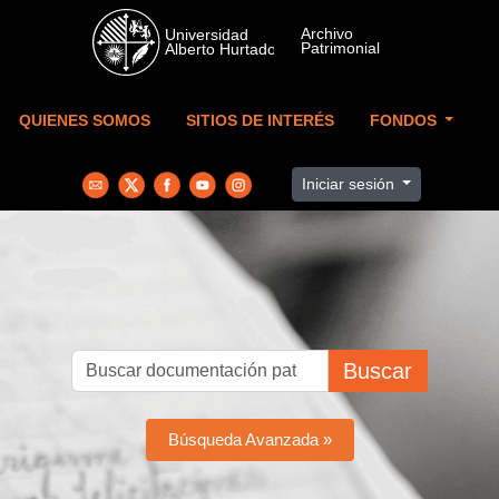
Skip to main content
QUIENES SOMOS
SITIOS DE INTERÉS
FONDOS
Iniciar sesión
Buscar
Búsqueda Avanzada »