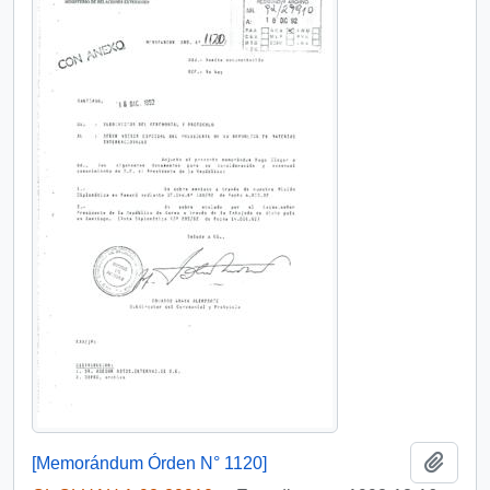
Añadi
[Memorándum Órden N° 1120]