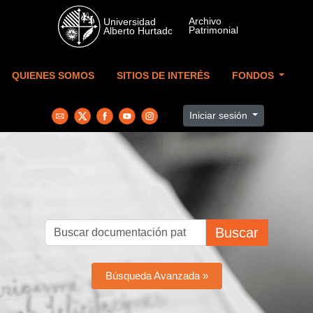
Skip to main content
QUIENES SOMOS
SITIOS DE INTERÉS
FONDOS
Iniciar sesión
Buscar
Búsqueda Avanzada »