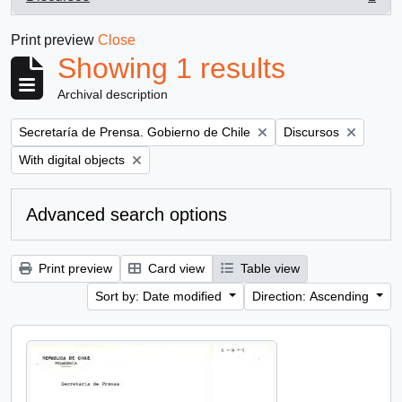
, 1 results
Print preview
Close
Showing 1 results
Archival description
Remove filter:
Remove filter:
Secretaría de Prensa. Gobierno de Chile
Discursos
Remove filter:
With digital objects
Advanced search options
Print preview
Card view
Table view
Sort by: Date modified
Direction: Ascending