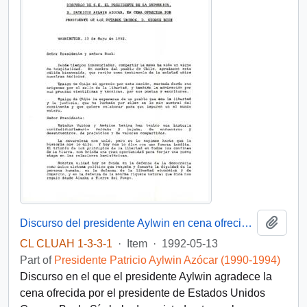
Add t
Discurso del presidente Aylwin en cena ofrecida por el presidente de Estados Unidos, D. George Bush
CL CLUAH 1-3-3-1
·
Item
·
1992-05-13
Part of
Presidente Patricio Aylwin Azócar (1990-1994)
Discurso en el que el presidente Aylwin agradece la
cena ofrecida por el presidente de Estados Unidos