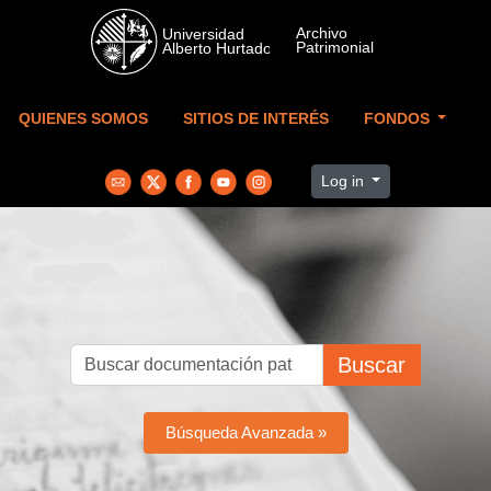
Skip to main content
QUIENES SOMOS
SITIOS DE INTERÉS
FONDOS
Log in
Buscar
Búsqueda Avanzada »