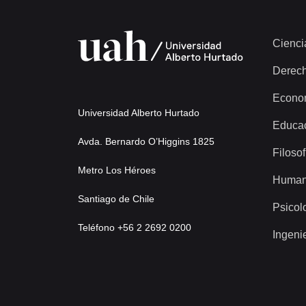
Cienci
Derec
Econo
Universidad Alberto Hurtado
Educa
Avda. Bernardo O’Higgins 1825
Filosof
Metro Los Héroes
Human
Santiago de Chile
Psicol
Teléfono +56 2 2692 0200
Ingeni