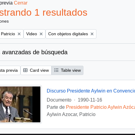
 previa
Cerrar
trando 1 resultados
iones
Remove filter:
Remove filter:
 Patricio
Video
Con objetos digitales
 avanzadas de búsqueda
sta previa
Card view
Table view
Discurso Presidente Aylwin en Convenci
Documento
·
1990-11-16
Parte de
Presidente Patricio Aylwin Azóc
Aylwin Azocar, Patricio