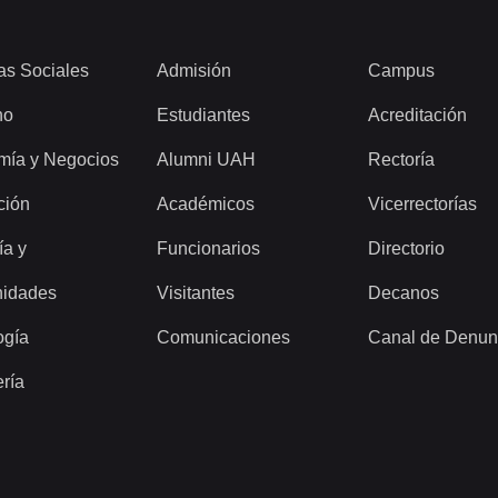
as Sociales
Admisión
Campus
ho
Estudiantes
Acreditación
mía y Negocios
Alumni UAH
Rectoría
ción
Académicos
Vicerrectorías
ía y
Funcionarios
Directorio
idades
Visitantes
Decanos
ogía
Comunicaciones
Canal de Denun
ería