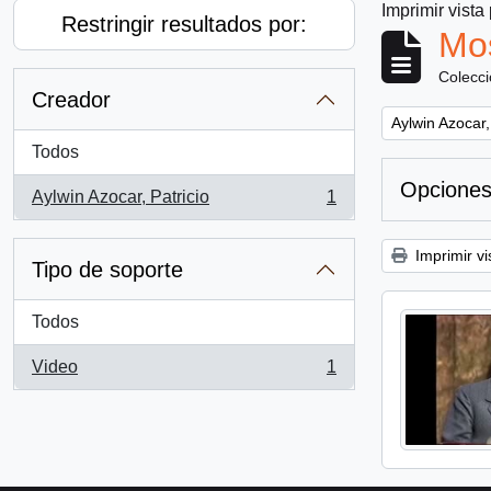
Imprimir vista
Restringir resultados por:
Mos
Colecc
Creador
Remove filter:
Aylwin Azocar,
Todos
Opciones
Aylwin Azocar, Patricio
1
, 1 resultados
Imprimir vi
Tipo de soporte
Todos
Video
1
, 1 resultados