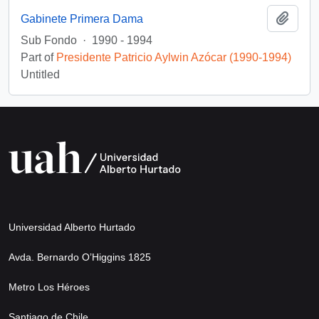
Add t
Gabinete Primera Dama
Sub Fondo
·
1990 - 1994
Part of
Presidente Patricio Aylwin Azócar (1990-1994)
Untitled
Universidad Alberto Hurtado
Avda. Bernardo O’Higgins 1825
Metro Los Héroes
Santiago de Chile