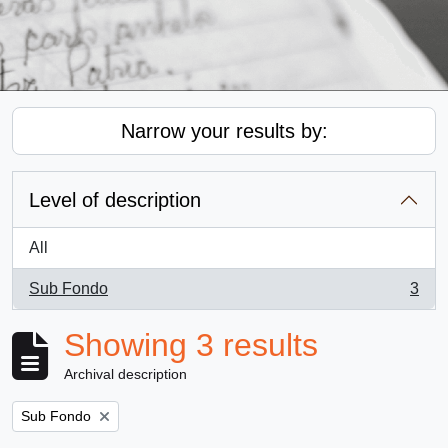
Narrow your results by:
Level of description
All
Sub Fondo
3
, 3 results
Showing 3 results
Archival description
Remove filter:
Sub Fondo