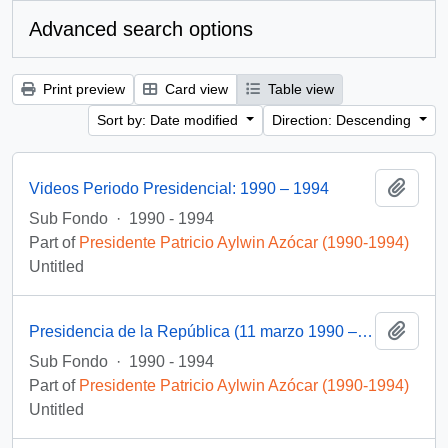
Advanced search options
Print preview
Card view
Table view
Sort by: Date modified
Direction: Descending
Add t
Videos Periodo Presidencial: 1990 – 1994
Sub Fondo
·
1990 - 1994
Part of
Presidente Patricio Aylwin Azócar (1990-1994)
Untitled
Add t
Presidencia de la República (11 marzo 1990 – 11 marzo 1994)
Sub Fondo
·
1990 - 1994
Part of
Presidente Patricio Aylwin Azócar (1990-1994)
Untitled