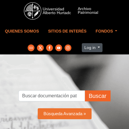
Skip to main content
QUIENES SOMOS
SITIOS DE INTERÉS
FONDOS
Log in
Buscar
Búsqueda Avanzada »