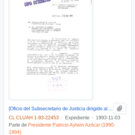
Añadi
[Oficio del Subsecretario de Justicia dirigido al sr. Wilfried Telkamper, miembro del parlamento europeo]
CL CLUAH 1-93-22453
·
Expediente
·
1993-11-03
Parte de
Presidente Patricio Aylwin Azócar (1990-
1994)