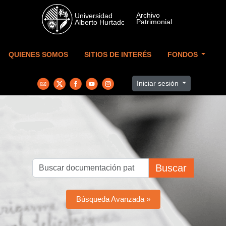
Skip to main content
QUIENES SOMOS
SITIOS DE INTERÉS
FONDOS
Iniciar sesión
Buscar
Búsqueda Avanzada »