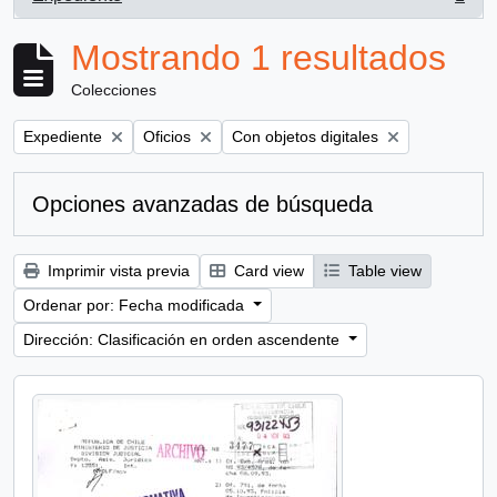
, 1 resultados
Mostrando 1 resultados
Colecciones
Remove filter:
Remove filter:
Remove filter:
Expediente
Oficios
Con objetos digitales
Opciones avanzadas de búsqueda
Imprimir vista previa
Card view
Table view
Ordenar por: Fecha modificada
Dirección: Clasificación en orden ascendente