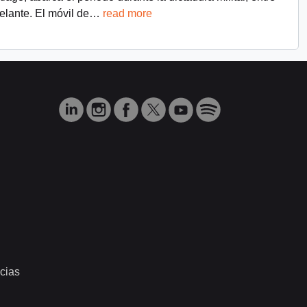
lante. El móvil de
…
read more
cias