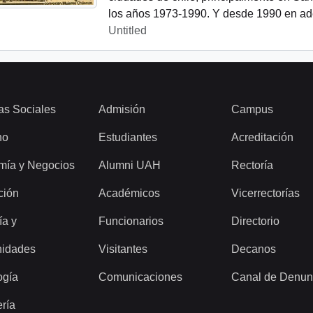
los años 1973-1990. Y desde 1990 en ade
Untitled
as Sociales
Admisión
Campus
ho
Estudiantes
Acreditación
mía y Negocios
Alumni UAH
Rectoría
ción
Académicos
Vicerrectorías
ía y
Funcionarios
Directorio
idades
Visitantes
Decanos
ogía
Comunicaciones
Canal de Denun
ería