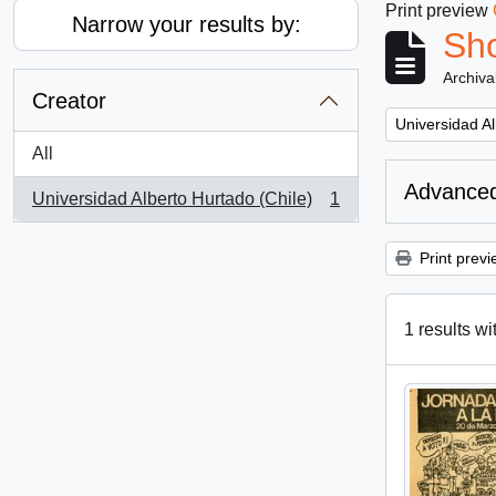
Print preview
Narrow your results by:
Sho
Archiva
Creator
Remove filter:
Universidad Al
All
Advanced
Universidad Alberto Hurtado (Chile)
1
, 1 results
Print previ
1 results wi