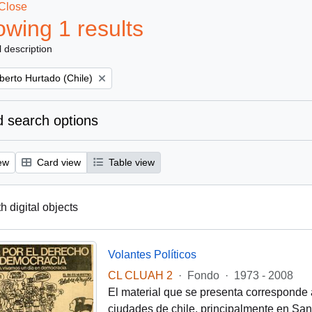
Close
wing 1 results
l description
berto Hurtado (Chile)
 search options
ew
Card view
Table view
th digital objects
Volantes Políticos
CL CLUAH 2
·
Fondo
·
1973 - 2008
El material que se presenta corresponde 
ciudades de chile, principalmente en Santi