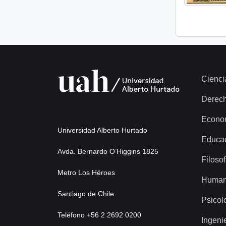
Cienci
Derec
Econo
Universidad Alberto Hurtado
Educa
Avda. Bernardo O’Higgins 1825
Filosof
Metro Los Héroes
Human
Santiago de Chile
Psicol
Teléfono +56 2 2692 0200
Ingeni