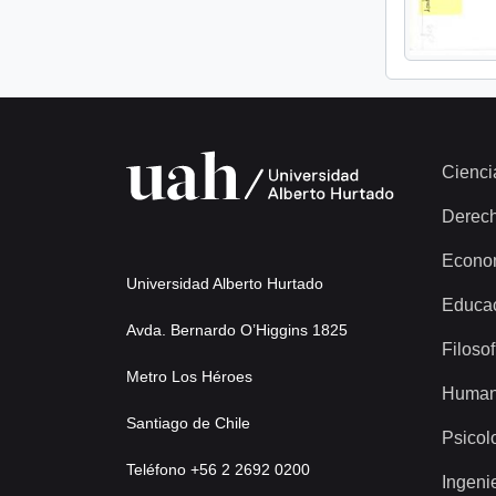
Cienci
Derec
Econo
Universidad Alberto Hurtado
Educa
Avda. Bernardo O’Higgins 1825
Filosof
Metro Los Héroes
Human
Santiago de Chile
Psicol
Teléfono +56 2 2692 0200
Ingeni