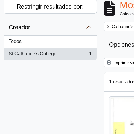
Mos
Restringir resultados por:
Colecc
Remove filter:
Creador
St Catharine's
Todos
Opciones
St Catharine's College
1
, 1 resultados
Imprimir vi
1 resultado