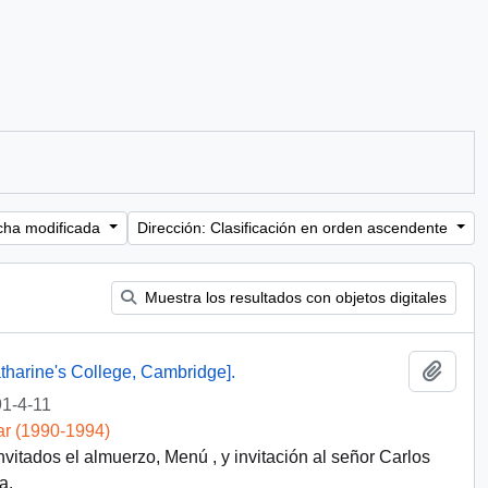
cha modificada
Dirección: Clasificación en orden ascendente
Muestra los resultados con objetos digitales
Añadi
atharine's College, Cambridge].
1-4-11
ar (1990-1994)
vitados el almuerzo, Menú , y invitación al señor Carlos
a.