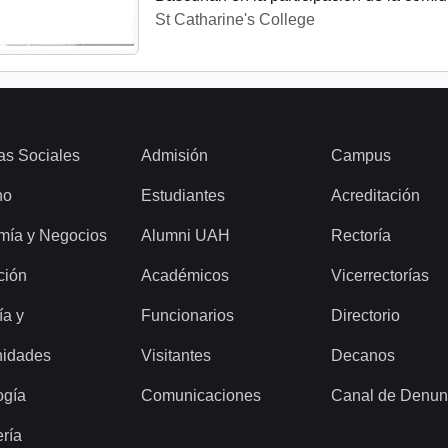
St Catharine's College
as Sociales
Admisión
Campus
ho
Estudiantes
Acreditación
mía y Negocios
Alumni UAH
Rectoría
ción
Académicos
Vicerrectorías
ía y
Funcionarios
Directorio
idades
Visitantes
Decanos
ogía
Comunicaciones
Canal de Denun
ería