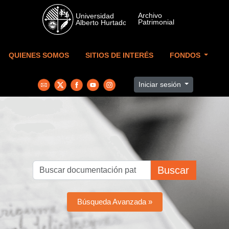
Skip to main content
QUIENES SOMOS
SITIOS DE INTERÉS
FONDOS
Iniciar sesión
Buscar
Búsqueda Avanzada »