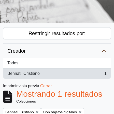
Restringir resultados por:
Creador
Todos
Bennati, Cristiano
1
, 1 resultados
Imprimir vista previa
Cerrar
Mostrando 1 resultados
Colecciones
Remove filter:
Remove filter:
Bennati, Cristiano
Con objetos digitales