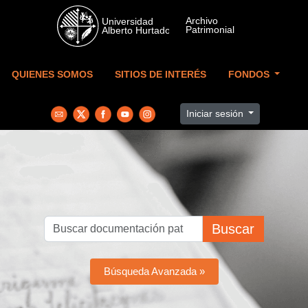
Skip to main content
QUIENES SOMOS
SITIOS DE INTERÉS
FONDOS
Iniciar sesión
Buscar
Búsqueda Avanzada »