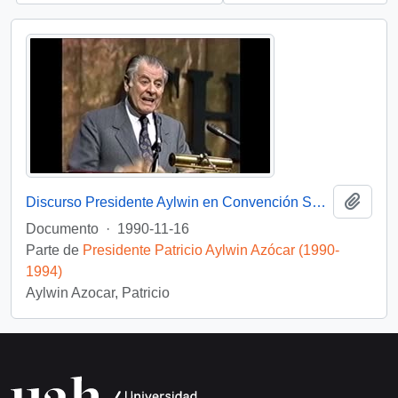
Añadi
Discurso Presidente Aylwin en Convención Santiago: Video
Documento
·
1990-11-16
Parte de
Presidente Patricio Aylwin Azócar (1990-
1994)
Aylwin Azocar, Patricio