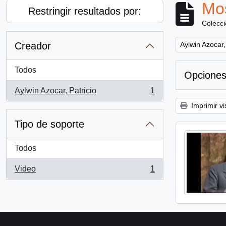
Mos
Restringir resultados por:
Colecc
Remove filter:
Creador
Aylwin Azocar,
Todos
Opciones
Aylwin Azocar, Patricio
1
, 1 resultados
Imprimir vi
Tipo de soporte
Todos
Video
1
, 1 resultados