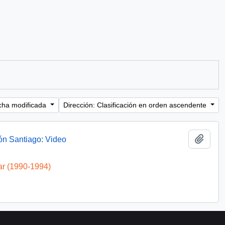
cha modificada
Dirección: Clasificación en orden ascendente
Añadi
ón Santiago: Video
ar (1990-1994)