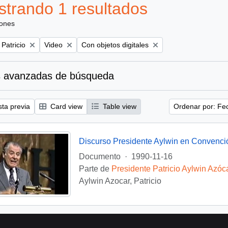
trando 1 resultados
iones
Remove filter:
Remove filter:
 Patricio
Video
Con objetos digitales
 avanzadas de búsqueda
sta previa
Card view
Table view
Ordenar por: Fe
Discurso Presidente Aylwin en Convenci
Documento
·
1990-11-16
Parte de
Presidente Patricio Aylwin Azóc
Aylwin Azocar, Patricio