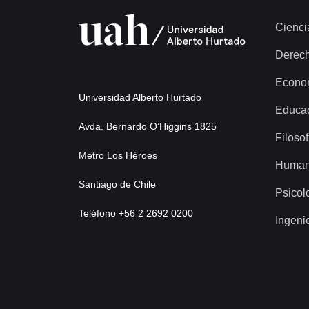
Cienci
Derec
Econo
Universidad Alberto Hurtado
Educa
Avda. Bernardo O’Higgins 1825
Filosof
Metro Los Héroes
Human
Santiago de Chile
Psicol
Teléfono +56 2 2692 0200
Ingeni