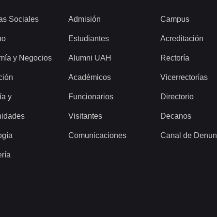
as Sociales
Admisión
Campus
ho
Estudiantes
Acreditación
mía y Negocios
Alumni UAH
Rectoría
ción
Académicos
Vicerrectorías
ía y
Funcionarios
Directorio
idades
Visitantes
Decanos
ogía
Comunicaciones
Canal de Denun
ería