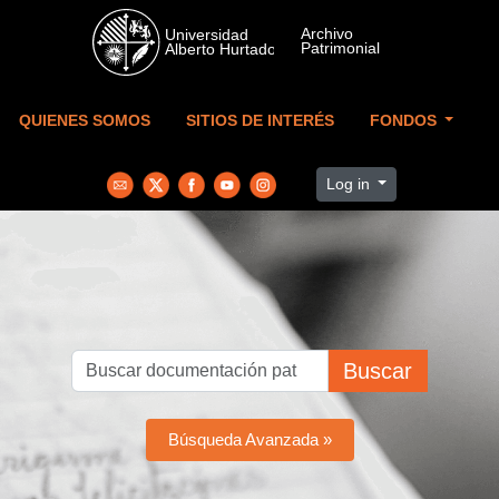
Skip to main content
QUIENES SOMOS
SITIOS DE INTERÉS
FONDOS
Log in
Buscar
Búsqueda Avanzada »