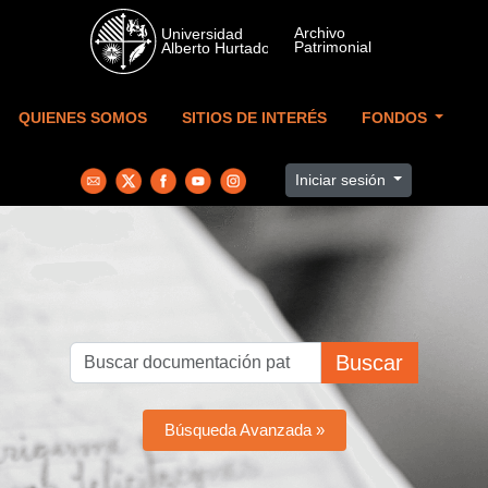
Skip to main content
QUIENES SOMOS
SITIOS DE INTERÉS
FONDOS
Iniciar sesión
Buscar
Búsqueda Avanzada »