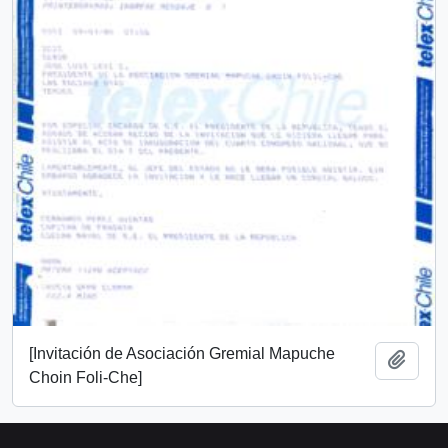
[Invitación de Asociación Gremial Mapuche
Añadi
Choin Foli-Che]