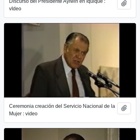
Discurso del Presidente Aylwin en Iquique :
Añadi
vIdeo
Ceremonia creación del Servicio Nacional de la
Añadi
Mujer : video