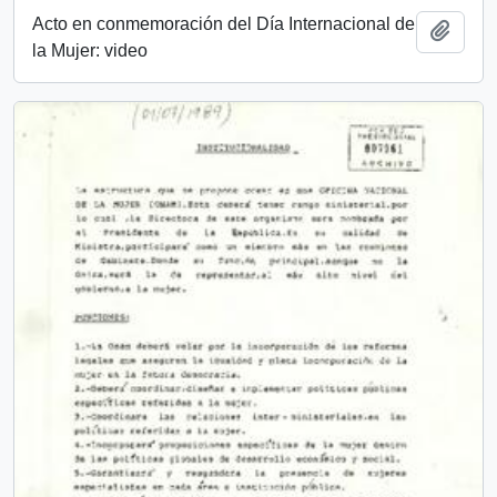
Acto en conmemoración del Día Internacional de
Añadi
la Mujer: video