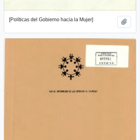
[Políticas del Gobierno hacia la Mujer]
Añadi