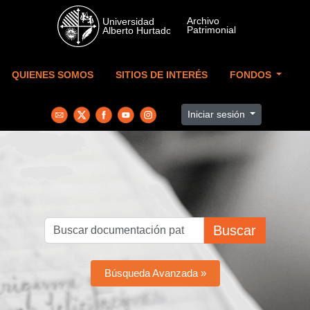
Skip to main content
QUIENES SOMOS
SITIOS DE INTERÉS
FONDOS
Iniciar sesión
Buscar
Búsqueda Avanzada »