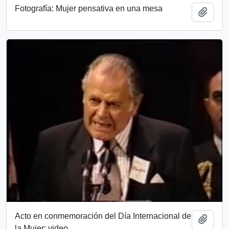
Fotografía: Mujer pensativa en una mesa
Añadi
Acto en conmemoración del Día Internacional de
Añadi
la Mujer: video