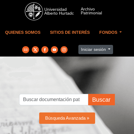
Skip to main content
QUIENES SOMOS
SITIOS DE INTERÉS
FONDOS
Iniciar sesión
Buscar
Búsqueda Avanzada »