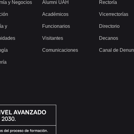
mía y Negocios
Alumni UAH
Rectoría
ción
Académicos
Vicerrectorías
ía y
Funcionarios
Directorio
idades
Visitantes
Decanos
ogía
Comunicaciones
Canal de Denun
ería