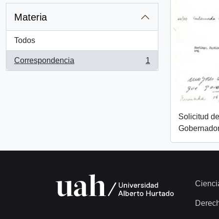
Materia
Todos
Correspondencia
1
, 1 resultados
Solicitud d
Gobernador
Cienci
Derec