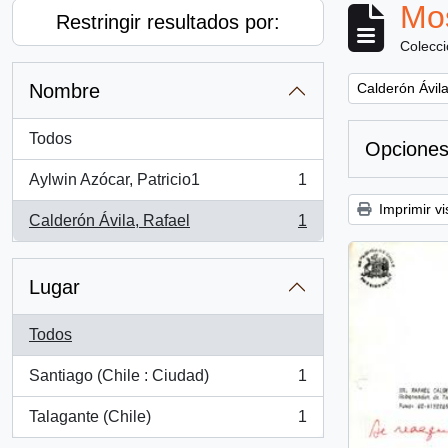
Mos
Restringir resultados por:
Colecc
Remove filter:
Nombre
Calderón Ávila
Todos
Opciones
Aylwin Azócar, Patricio1
1
, 1 resultados
Imprimir vi
Calderón Ávila, Rafael
1
, 1 resultados
Lugar
Todos
Santiago (Chile : Ciudad)
1
, 1 resultados
Talagante (Chile)
1
, 1 resultados