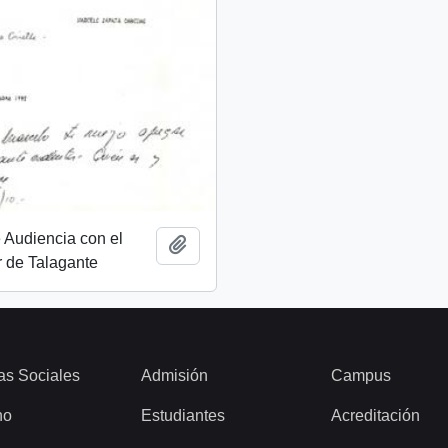
e Audiencia con el
Añadir al portapapeles
 de Talagante
as Sociales
Admisión
Campus
ho
Estudiantes
Acreditación