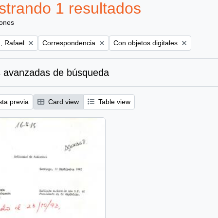
trando 1 resultados
iones
Remove filter:
Remove filter:
, Rafael
Correspondencia
Con objetos digitales
 avanzadas de búsqueda
sta previa
Card view
Table view