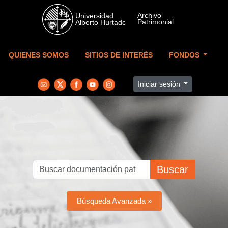
Skip to main content
QUIENES SOMOS
SITIOS DE INTERÉS
FONDOS
Iniciar sesión
Buscar
Búsqueda Avanzada »