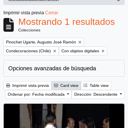
, 1 resultados
Imprimir vista previa
Cerrar
Mostrando 1 resultados
Colecciones
Remove filter:
Pinochet Ugarte, Augusto José Ramón
Remove filter:
Remove filter:
Condecoraciones (Chile)
Con objetos digitales
Opciones avanzadas de búsqueda
Imprimir vista previa
Card view
Table view
Ordenar por: Fecha modificada
Dirección: Descendente