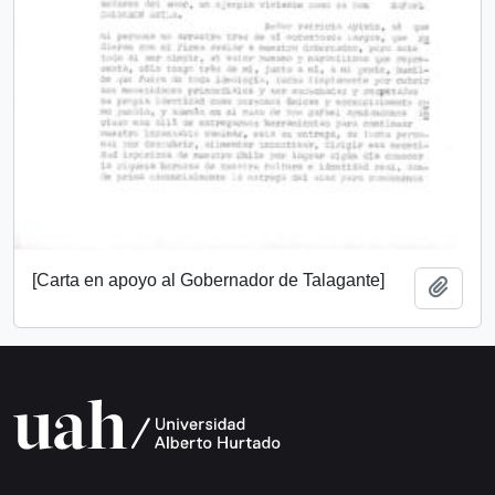
[Carta en apoyo al Gobernador de Talagante]
Añadi