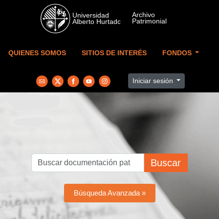
Skip to main content
QUIENES SOMOS
SITIOS DE INTERÉS
FONDOS
Iniciar sesión
Buscar
Búsqueda Avanzada »