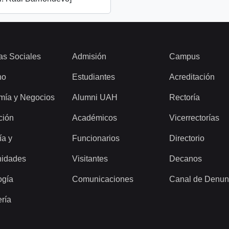
as Sociales
Admisión
Campus
ho
Estudiantes
Acreditación
mía y Negocios
Alumni UAH
Rectoría
ción
Académicos
Vicerrectorías
ía y
Funcionarios
Directorio
idades
Visitantes
Decanos
ogía
Comunicaciones
Canal de Denun
ería