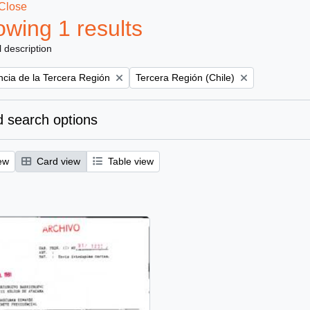
Close
wing 1 results
l description
Remove filter:
ncia de la Tercera Región
Tercera Región (Chile)
 search options
ew
Card view
Table view