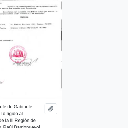
 Jefe de Gabinete
Add to clipboard
 dirigido al
de la III Región de
. Raúl Barrionuevo]