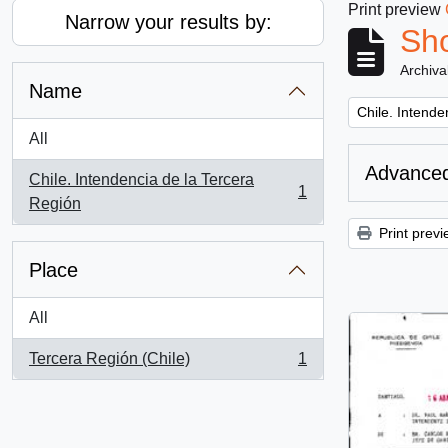
Print preview
Narrow your results by:
Sho
Archiva
Name
Remove filter:
Chile. Intende
All
Advanced
Chile. Intendencia de la Tercera
1
, 1 results
Región
Print previ
Place
All
Tercera Región (Chile)
1
, 1 results