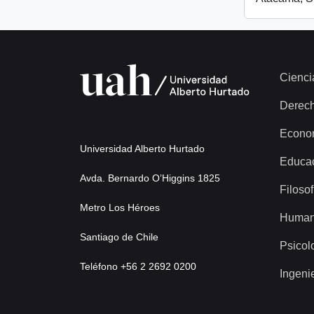
Cienci
Derec
Econo
Universidad Alberto Hurtado
Educa
Avda. Bernardo O’Higgins 1825
Filosof
Metro Los Héroes
Human
Santiago de Chile
Psicol
Teléfono +56 2 2692 0200
Ingeni