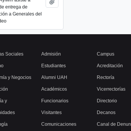
Añadir al portapapeles
de entrega de
ión a Generales del
ideo
as Sociales
Admisión
Campus
ho
Estudiantes
Acreditación
mía y Negocios
Alumni UAH
Rectoría
ción
Académicos
Vicerrectorías
ía y
Funcionarios
Directorio
idades
Visitantes
Decanos
ogía
Comunicaciones
Canal de Denun