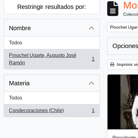
Mos
Restringir resultados por:
Colecc
Remove filter:
Nombre
Pinochet Ugar
Todos
Opciones
Pinochet Ugarte, Augusto José
1
, 1 resultados
Ramón
Imprimir vi
Materia
Todos
Condecoraciones (Chile)
1
, 1 resultados
Presidente 