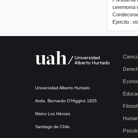
ceremonia 
Condecorac
Ejercito : v
Cienci
Derec
Econo
Universidad Alberto Hurtado
Educa
Avda. Bernardo O’Higgins 1825
Filosof
Metro Los Héroes
Human
Santiago de Chile
Psicol