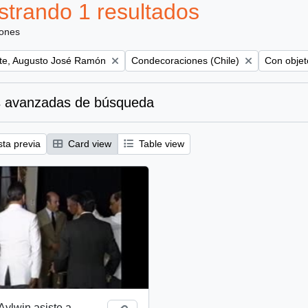
trando 1 resultados
iones
Remove filter:
Remove fil
te, Augusto José Ramón
Condecoraciones (Chile)
Con objeto
 avanzadas de búsqueda
sta previa
Card view
Table view
Aylwin asiste a