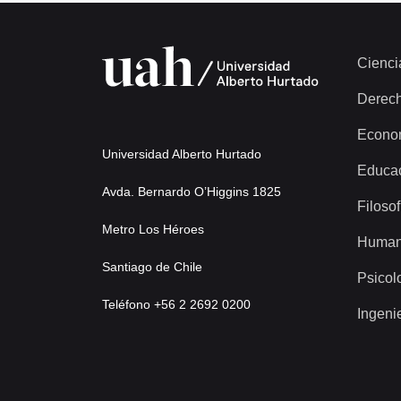
Cienci
Derec
Econo
Universidad Alberto Hurtado
Educa
Avda. Bernardo O’Higgins 1825
Filosof
Metro Los Héroes
Human
Santiago de Chile
Psicol
Teléfono +56 2 2692 0200
Ingeni