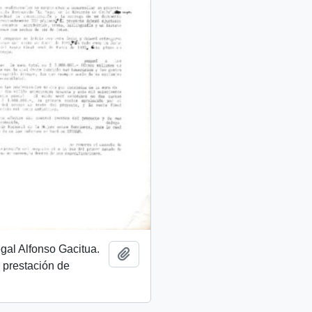
egal Alfonso Gacitua.
Añadir al portapapeles
 prestación de