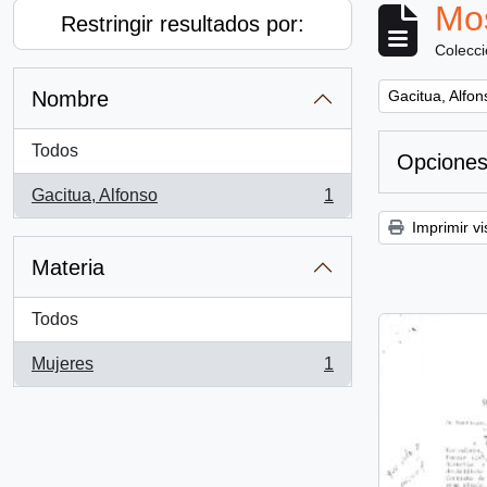
Mos
Restringir resultados por:
Colecc
Remove filter:
Nombre
Gacitua, Alfon
Todos
Opciones
Gacitua, Alfonso
1
, 1 resultados
Imprimir vi
Materia
Todos
Mujeres
1
, 1 resultados