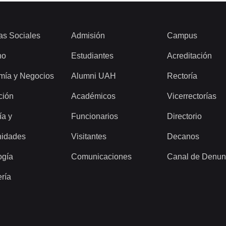
as Sociales
Admisión
Campus
ho
Estudiantes
Acreditación
mía y Negocios
Alumni UAH
Rectoría
ción
Académicos
Vicerrectorías
ía y
Funcionarios
Directorio
idades
Visitantes
Decanos
ogía
Comunicaciones
Canal de Denun
ería