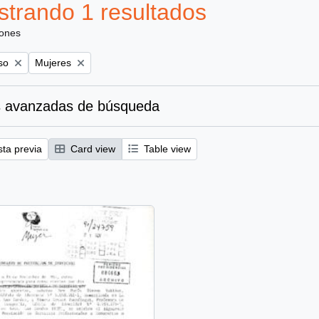
trando 1 resultados
iones
Remove filter:
so
Mujeres
 avanzadas de búsqueda
sta previa
Card view
Table view