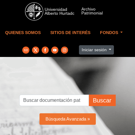
Skip to main content
QUIENES SOMOS
SITIOS DE INTERÉS
FONDOS
Iniciar sesión
Buscar
Búsqueda Avanzada »