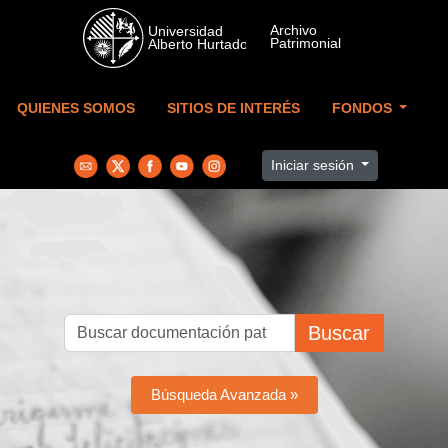
Skip to main content
QUIENES SOMOS
SITIOS DE INTERÉS
FONDOS
Iniciar sesión
Buscar
Búsqueda Avanzada »